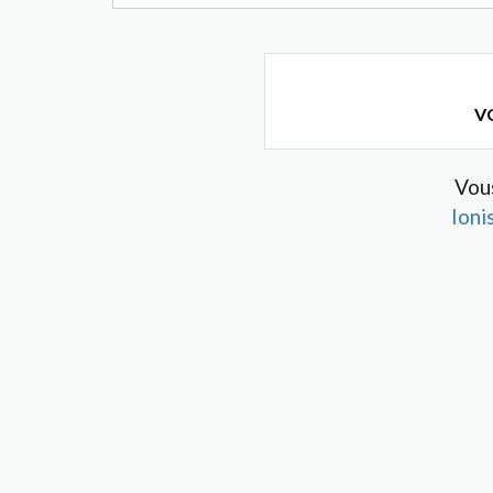
VO
Vou
Ioni