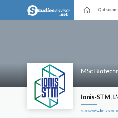
Qui somme
MSc Biotech
Ionis-STM, L
https://www.ionis-stm.co