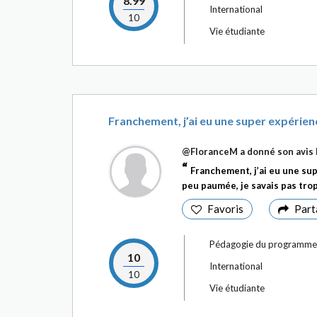
8.99
International
10
Vie étudiante
Franchement, j’ai eu une super expérien
@FloranceM
a donné son avis 
Franchement, j’ai eu une su
peu paumée, je savais pas trop
Favoris
Part
Pédagogie du programme
10
International
10
Vie étudiante