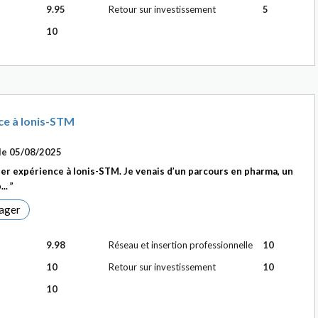
9.95
Retour sur investissement
5
10
ce à Ionis-STM
le
05/08/2025
per expérience à Ionis-STM. Je venais d’un parcours en pharma, un
...
ager
9.98
Réseau et insertion professionnelle
10
10
Retour sur investissement
10
10