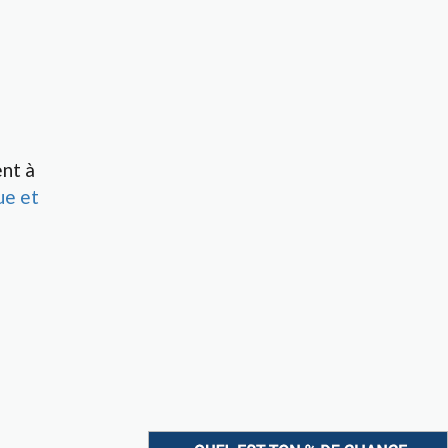
nt à
ue et