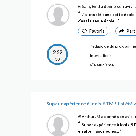
@SamyEnid
a donné son avis l
J’ai étudié dans cette école
c’est la seule école...
Favoris
Part
Pédagogie du programme
9.99
International
10
Vie étudiante
Super expérience à Ionis-STM ! J’ai ét
@ArthurJM
a donné son avis 
Super expérience à Ionis-STM
en alternance ou en...