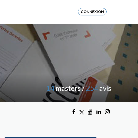
CONNEXION
14
masters /
254
avis