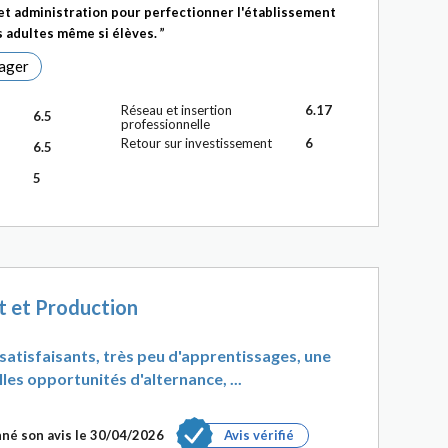
 et administration pour perfectionner l'établissement
 adultes même si élèves.
ager
Réseau et insertion
6.17
6.5
professionnelle
Retour sur investissement
6
6.5
5
 et Production
atisfaisants, très peu d'apprentissages, une
les opportunités d'alternance, ...
né son avis le 30/04/2026
Avis vérifié