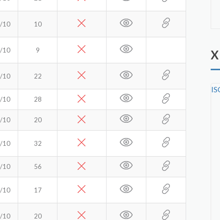
/10
10
art et de la science de la communication. En
s un paysage de communication en constante
 nécessaires pour exceller dans un monde où la
/10
9
X
er des messages puissants et significatifs.
/10
22
I
/10
28
/10
20
/10
32
/10
56
/10
17
/10
20