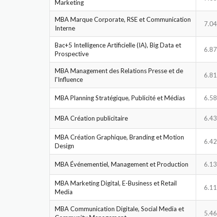
Marketing
aussi en tant qu'individus responsables.
MBA Marque Corporate, RSE et Communication
7.04
L'ISCOM incarne l'union harmonieuse de l'
Interne
préparant les étudiants à naviguer dan
Bac+5 Intelligence Artificielle (IA), Big Data et
évolution, l'ISCOM les dote des compétences
6.87
Prospective
créativité et la stratégie convergent pour cré
MBA Management des Relations Presse et de
6.81
l'Influence
MBA Planning Stratégique, Publicité et Médias
6.58
MBA Création publicitaire
6.43
MBA Création Graphique, Branding et Motion
6.42
Design
MBA Événementiel, Management et Production
6.13
MBA Marketing Digital, E-Business et Retail
6.11
Media
MBA Communication Digitale, Social Media et
5.46