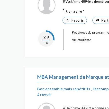
@Vsskfnmt_48946
a donné son
Rien a dire
Favoris
Part
Pédagogie du programme
2.8
Vie étudiante
10
MBA Management de Marque et 
Bon ensemble mais répétitifs , l'accomp
à revoir
@Daidcgxw_44902
a donné so