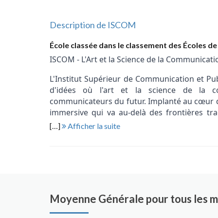
Description de ISCOM
École classée dans le classement des Écoles 
ISCOM - L'Art et la Science de la Communicati
L'Institut Supérieur de Communication et Pu
d'idées où l'art et la science de la 
communicateurs du futur. Implanté au cœur d
immersive qui va au-delà des frontières tra
créativité, la stratégie et l'innovation.
[…]
Afficher la suite
L'ISCOM se démarque par ses programmes 
domaines de la communication. Que ce soit d
publicitaire ou la stratégie de marque, 
compétences qui les préparent à relever les dé
Moyenne Générale pour tous les 
La créativité est au cœur de l'ADN de l'ISCOM.
des ateliers de conception, de collaborer a