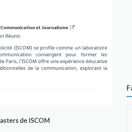
de Communication et Journalisme
on Réunis
blicité (ISCOM) se profile comme un laboratoire
communication convergent pour former les
e Paris, l'ISCOM offre une expérience éducative
ditionnelles de la communication, explorant la
F
académiques qui embrassent la diversité des
ans la gestion des médias sociaux, la création
les étudiants sont exposés à un éventail de
fis variés de l'industrie de la communication.
masters de ISCOM
 Les étudiants ont la possibilité de participer à
vec des artistes et de contribuer à des projets