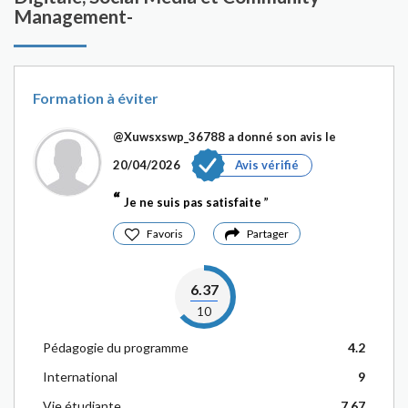
Management-
Formation à éviter
@Xuwsxswp_36788
a donné son avis le
20/04/2026
Avis vérifié
Je ne suis pas satisfaite
Favoris
Partager
6.37
10
Pédagogie du programme
4.2
International
9
Vie étudiante
7.67