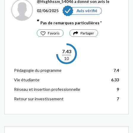
@Hsghhssm_54046
a donné son avis le
02/06/2025
Avis vérifié
Pas de remarques particulières
Favoris
Partager
7.43
10
Pédagogie du programme
7.4
Vie étudiante
6.33
Réseau et insertion professionnelle
9
Retour sur investissement
7