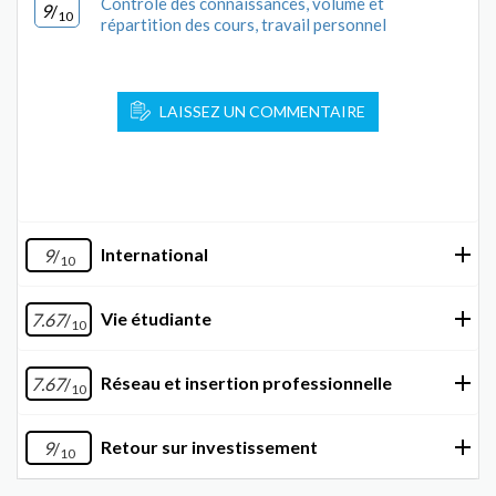
Contrôle des connaissances, volume et
9
/
10
répartition des cours, travail personnel
LAISSEZ UN COMMENTAIRE
International
9
/
10
Vie étudiante
7.67
/
10
Réseau et insertion professionnelle
7.67
/
10
Retour sur investissement
9
/
10