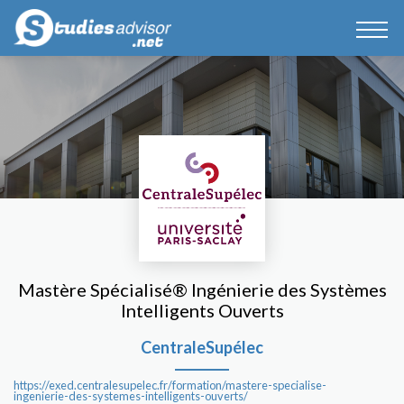
Mastère Spécialisé® Ingénierie des Systèmes
Intelligents Ouverts
CentraleSupélec
https://exed.centralesupelec.fr/formation/mastere-specialise-
ingenierie-des-systemes-intelligents-ouverts/