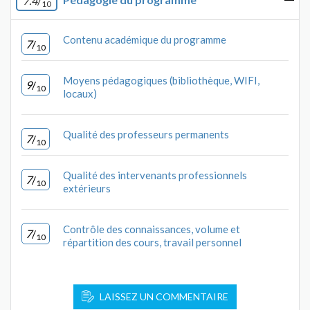
7.4
/
10
Contenu académique du programme
7
/
10
Moyens pédagogiques (bibliothèque, WIFI,
9
/
10
locaux)
Qualité des professeurs permanents
7
/
10
Qualité des intervenants professionnels
7
/
10
extérieurs
Contrôle des connaissances, volume et
7
/
10
répartition des cours, travail personnel
LAISSEZ UN COMMENTAIRE