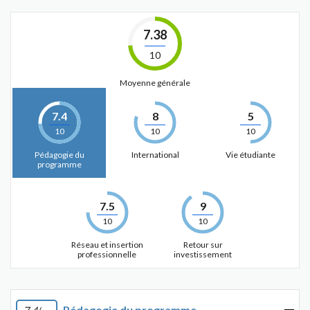
7.38
10
Moyenne générale
7.4
8
5
10
10
10
Pédagogie du
International
Vie étudiante
programme
7.5
9
10
10
Réseau et insertion
Retour sur
professionnelle
investissement
Pédagogie du programme