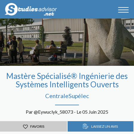
Mastère Spécialisé® Ingénierie des
Systèmes Intelligents Ouverts
CentraleSupélec
Par @Eywuclyk_58073 - Le 05 Juin 2025
FAVORIS
LAISSEZ UN AVIS