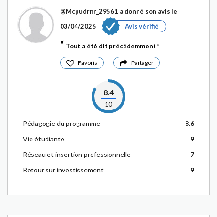
@Mcpudrnr_29561
a donné son avis le
03/04/2026
Avis vérifié
Tout a été dit précédemment
Favoris
Partager
8.4
10
Pédagogie du programme
8.6
Vie étudiante
9
Réseau et insertion professionnelle
7
Retour sur investissement
9