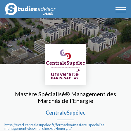
Mastère Spécialisé® Management des
Marchés de l'Energie
CentraleSupélec
https://exed.centralesupelec.fr/formation/mastere-specialise-
management-des-marches-de-lenergie/