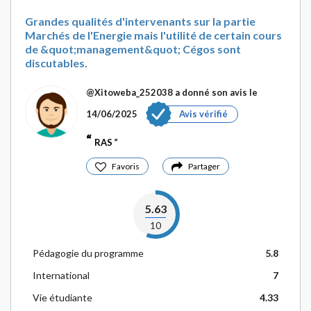
Grandes qualités d'intervenants sur la partie
Marchés de l'Energie mais l'utilité de certain cours
de &quot;management&quot; Cégos sont
discutables.
@Xitoweba_252038
a donné son avis le
14/06/2025
Avis vérifié
RAS
Favoris
Partager
5.63
10
Pédagogie du programme
5.8
International
7
Vie étudiante
4.33