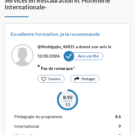
Services en Restauration et Hôtellerie
Internationale-
Excellente formation, je la recommande
@Mnddgqbx_46815
a donné son avis le
12/05/2026
Avis vérifié
Pas de remarque
Favoris
Partager
8.92
10
Pédagogie du programme
8.6
International
9