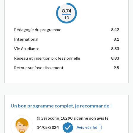
8.74
10
Pédagogie du programme
8.42
International
8.1
Vie étudiante
8.83
Réseau et insertion professionnelle
8.83
Retour sur investissement
9.5
Un bon programme complet, je recommande !
@Gerocoho_18290
a donné son avis le
14/05/2024
Avis vérifié