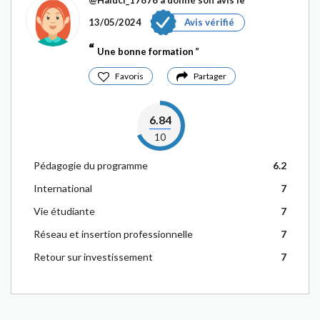
@Haluci_17876
a donné son avis le
13/05/2024
Avis vérifié
Une bonne formation
Favoris
Partager
6.84
10
Pédagogie du programme
6.2
International
7
Vie étudiante
7
Réseau et insertion professionnelle
7
Retour sur investissement
7