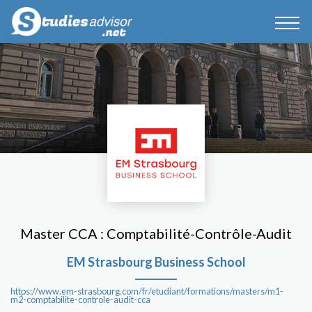
Master CCA : Comptabilité-Contrôle-Audit
EM Strasbourg Business School
https://www.em-strasbourg.com/fr/etudiant/formations/masters/m1-
m2-comptabilite-controle-audit-cca