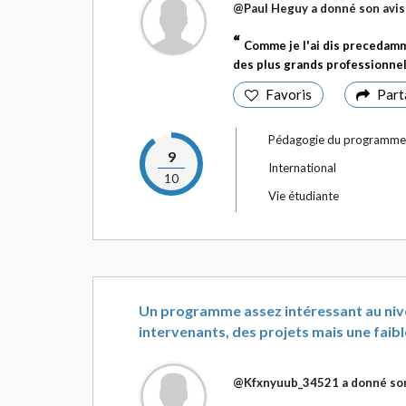
@Paul Heguy
a donné son avis
Comme je l'ai dis precedamm
des plus grands professionnel
Favoris
Part
Pédagogie du programme
9
International
10
Vie étudiante
Un programme assez intéressant au nive
intervenants, des projets mais une faible
@Kfxnyuub_34521
a donné son