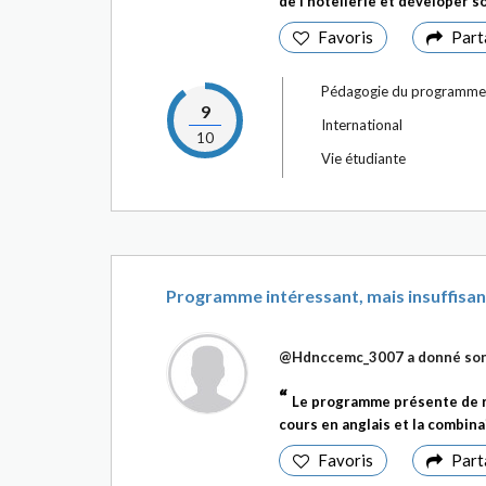
de l’hôtellerie et déveloper so
Favoris
Part
Pédagogie du programme
9
International
10
Vie étudiante
Programme intéressant, mais insuffisan
@Hdnccemc_3007
a donné son
Le programme présente de ré
cours en anglais et la combina
Favoris
Part