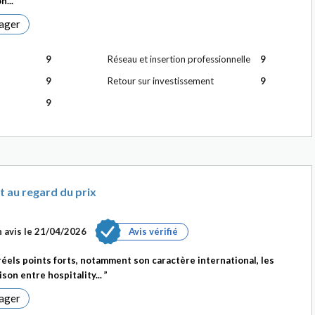
n...
ager
9
Réseau et insertion professionnelle
9
9
Retour sur investissement
9
9
t au regard du prix
 avis le
21/04/2026
Avis vérifié
els points forts, notamment son caractère international, les
ison entre hospitality...
ager