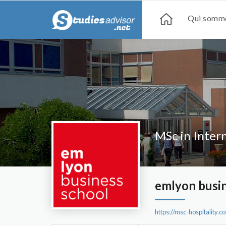
Qui somme
MSc in Inter
emlyon busin
https://msc-hospitalit