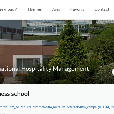
s-nous ?
Thèmes
Avis
Favoris
Contact
national Hospitality Management
ess school
y.com/en?utm_source=eduniversal&utm_medium=referral&utm_campaign=IHM_2