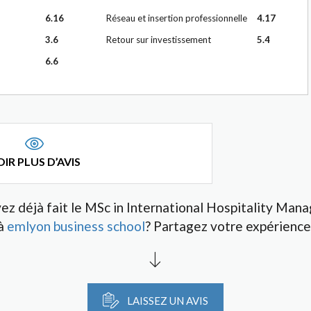
6.16
Réseau et insertion professionnelle
4.17
3.6
Retour sur investissement
5.4
6.6
IR PLUS D’AVIS
ez déjà fait le MSc in International Hospitality Ma
à
emlyon business school
? Partagez votre expérience
LAISSEZ UN AVIS