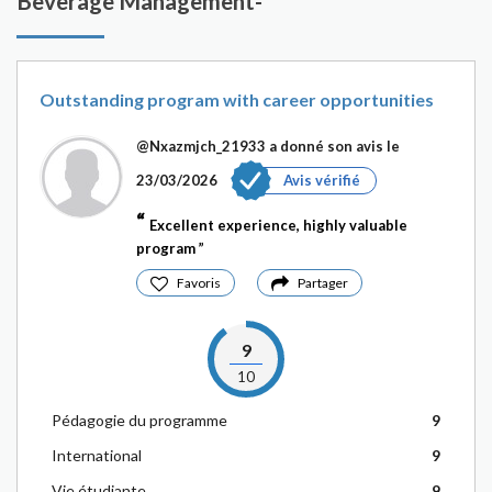
Beverage Management-
Outstanding program with career opportunities
@Nxazmjch_21933
a donné son avis le
23/03/2026
Avis vérifié
Excellent experience, highly valuable
program
Favoris
Partager
9
10
Pédagogie du programme
9
International
9
Vie étudiante
9