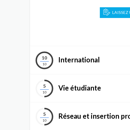
LAISSEZ
10
International
10
5
Vie étudiante
10
5
Réseau et insertion pr
10