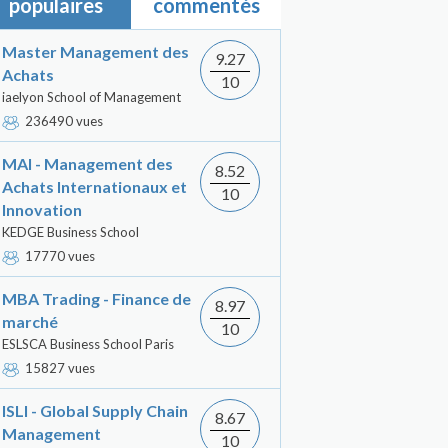
populaires
commentés
Master Management des
9.27
Achats
10
iaelyon School of Management
236490 vues
MAI - Management des
8.52
Achats Internationaux et
10
Innovation
KEDGE Business School
17770 vues
MBA Trading - Finance de
8.97
marché
10
ESLSCA Business School Paris
15827 vues
ISLI - Global Supply Chain
8.67
Management
10