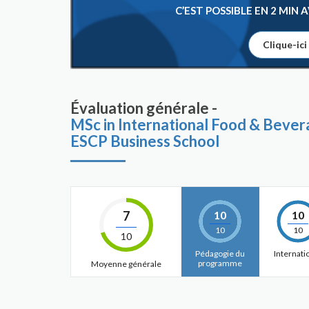
C’EST POSSIBLE EN 2 MIN
Clique-ici
Évaluation générale -
MSc in International Food & Bev
ESCP Business School
7
10
10
10
10
10
Pédagogie du
Internati
programme
Moyenne générale