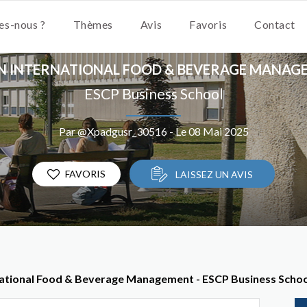
s-nous ?
Thèmes
Avis
Favoris
Contact
IN INTERNATIONAL FOOD & BEVERAGE MANAG
ESCP Business School
Par @Xpadgusr_30516 - Le 08 Mai 2025
FAVORIS
LAISSEZ UN AVIS
rnational Food & Beverage Management - ESCP Business Scho