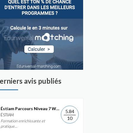
erniers avis publiés
Éstiam Parcours Niveau 7 Web &...
5.84
ÉSTIAM
10
Formation enrichissante et
pratique...