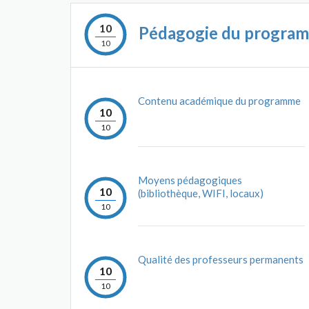
10
Pédagogie du progra
10
Contenu académique du programme
10
10
Moyens pédagogiques
10
(bibliothèque, WIFI, locaux)
10
Qualité des professeurs permanents
10
10