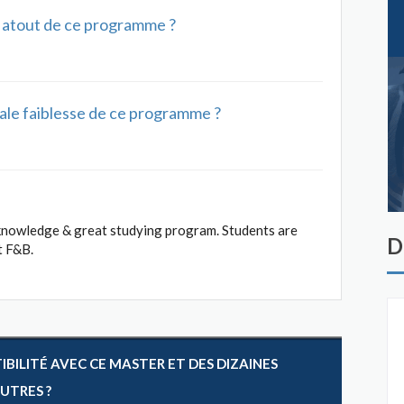
al atout de ce programme ?
ipale faiblesse de ce programme ?
 knowledge & great studying program. Students are
D
t F&B.
ILITÉ AVEC CE MASTER ET DES DIZAINES
AUTRES ?