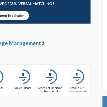
 AVEC EDUNIVERSAL MATCHING !
 pour le calculer
erage Management
à
5
5
5
10
10
10
onal
Vie étudiante
Réseau et insertion
Retour sur
professionnelle
investissement