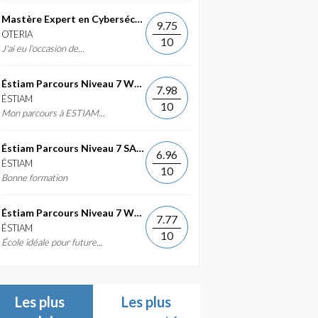
Mastère Expert en Cybersécurité
9.75
OTERIA
10
J'ai eu l'occasion de...
Éstiam Parcours Niveau 7 Web &...
7.98
ÉSTIAM
10
Mon parcours à ESTIAM...
Éstiam Parcours Niveau 7 SAP ERP...
6.96
ÉSTIAM
10
Bonne formation
Éstiam Parcours Niveau 7 Web &...
7.77
ÉSTIAM
10
École idéale pour future...
Les plus
Les plus