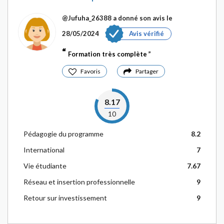
@Jufuha_26388
a donné son avis le
28/05/2024
Avis vérifié
Formation très complète
Favoris
Partager
8.17
10
Pédagogie du programme
8.2
International
7
Vie étudiante
7.67
Réseau et insertion professionnelle
9
Retour sur investissement
9