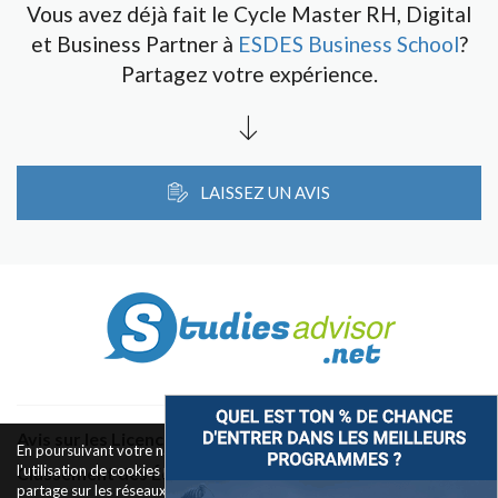
Vous avez déjà fait le Cycle Master RH, Digital
et Business Partner à
ESDES Business School
?
Partagez votre expérience.
LAISSEZ UN AVIS
Avis sur les Licences & Bachelors
En poursuivant votre navigation sur ce site, vous acceptez
l'utilisation de cookies pour le fonctionnement des boutons de
Classement des Écoles
partage sur les réseaux sociaux et la mesure d'audience des