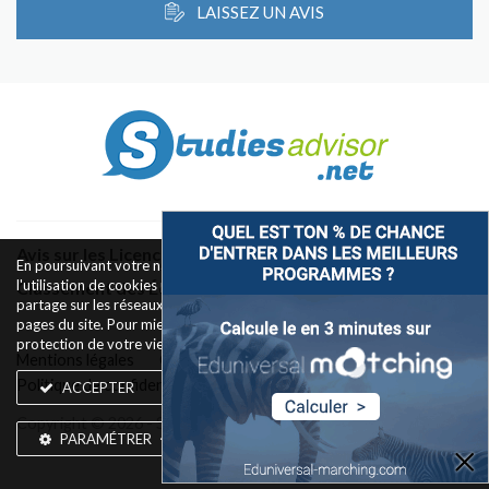
LAISSEZ UN AVIS
Avis sur les Licences & Bachelors
En poursuivant votre navigation sur ce site, vous acceptez
l'utilisation de cookies pour le fonctionnement des boutons de
Classement des Écoles
partage sur les réseaux sociaux et la mesure d'audience des
pages du site. Pour mieux comprendre notre politique de
protection de votre vie privée,
rendez-vous ici
.
Mentions légales
Conditions d’utilisation
Politique de confidentialité
Widget
Contact
ACCEPTER
Copyright © 2026 - Silkwires. Tous droits réservés
PARAMÉTRER