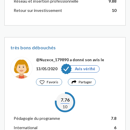
Réseau et insertion professionnelle
9.88
Retour sur investissement
10
très bons débouchés
@Nuzece_179890
a donné son avis le
13/05/2020
Avis vérifié
Favoris
Partager
7.76
10
Pédagogie du programme
7.8
International
6