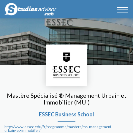
Mastère Spécialisé ® Management Urbain et
Immobilier (MUI)
ESSEC Business School
http://www.essec.edu/fr/programme/masters/ms-management-
urbain-et-immobilier/