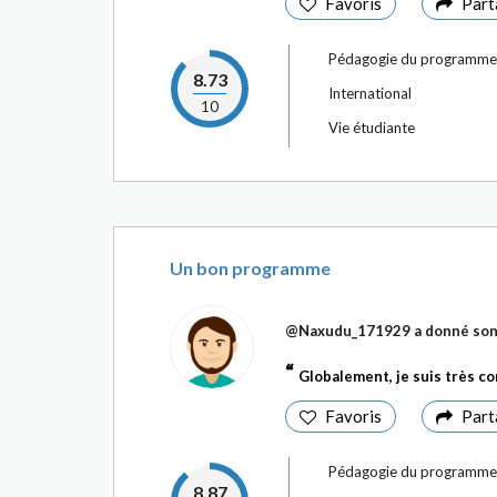
Favoris
Part
Pédagogie du programme
8.73
International
10
Vie étudiante
Un bon programme
@Naxudu_171929
a donné son
Globalement, je suis très 
Favoris
Part
Pédagogie du programme
8.87