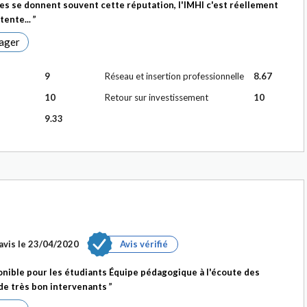
s se donnent souvent cette réputation, l'IMHI c'est réellement
ntente...
ager
9
Réseau et insertion professionnelle
8.67
10
Retour sur investissement
10
9.33
avis le
23/04/2020
Avis vérifié
nible pour les étudiants Équipe pédagogique à l'écoute des
 de très bon intervenants