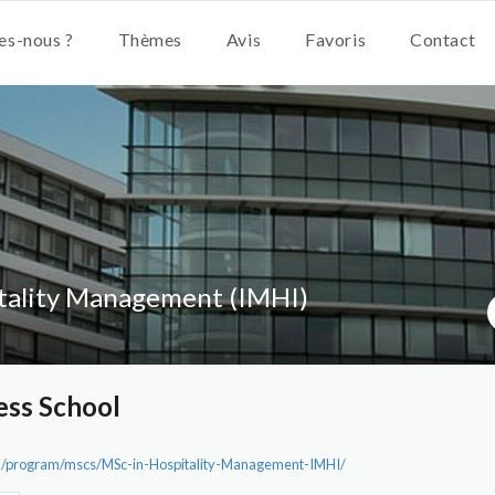
s-nous ?
Thèmes
Avis
Favoris
Contact
tality Management (IMHI)
ess School
n/program/mscs/MSc-in-Hospitality-Management-IMHI/