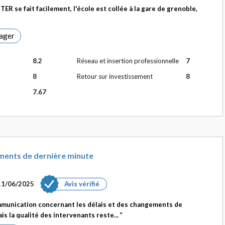
TER se fait facilement, l'école est collée à la gare de grenoble,
ager
8.2
Réseau et insertion professionnelle
7
8
Retour sur investissement
8
7.67
ments de dernière minute
11/06/2025
Avis vérifié
unication concernant les délais et des changements de
s la qualité des intervenants reste...