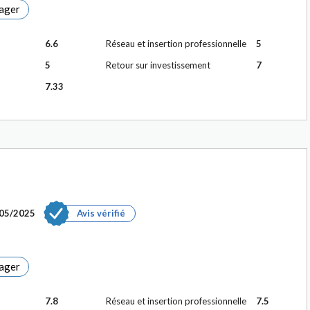
ager
6.6
Réseau et insertion professionnelle
5
5
Retour sur investissement
7
7.33
05/2025
Avis vérifié
ager
7.8
Réseau et insertion professionnelle
7.5