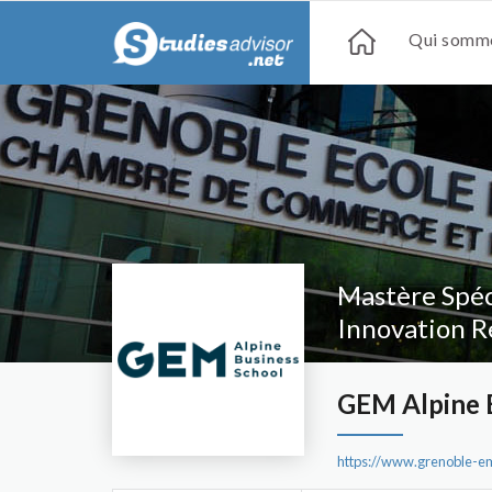
Qui somme
Mastère Spéc
Innovation R
GEM Alpine 
https://www.grenoble-e