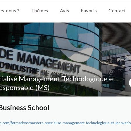
s-nous ?
Thèmes
Avis
Favoris
Contact
ialisé Management Technologique et
esponsable (MS)
Business School
m.com/formations/mastere-specialise-management-technologique-et-innovatio