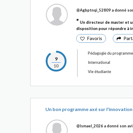
@Agbptnqi_52809
a donné son
Un directeur de master et 
disposition pour répondre à in
Favoris
Part
Pédagogie du programme
9
International
10
Vie étudiante
Un bon programme axé sur l'innovation
@Ismael_2026
a donné son avi