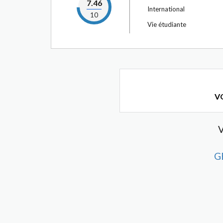
7.46
International
10
Vie étudiante
VO
V
G