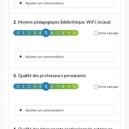
Ajouter un commentaire
2.
Moyens pédagogiques (bibliothèque, WIFI, locaux)
5
0
1
2
3
4
5
6
7
8
9
10
Je ne sais pas
Ajouter un commentaire
3.
Qualité des professeurs permanents
5
0
1
2
3
4
5
6
7
8
9
10
Je ne sais pas
Ajouter un commentaire