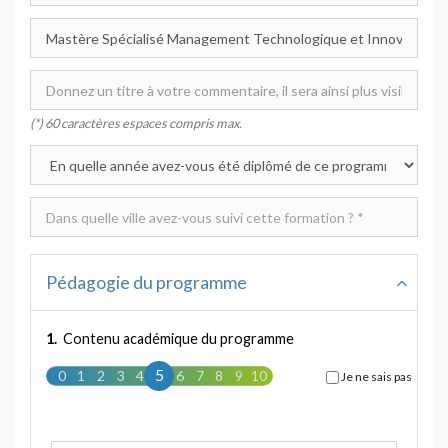
(*) 60 caractères espaces compris max.
Pédagogie du programme
1.
Contenu académique du programme
5
0
1
2
3
4
5
6
7
8
9
10
Je ne sais pas