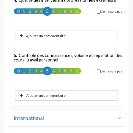
4.
Qualité des intervenants professionnels extérieurs
5
0
1
2
3
4
5
6
7
8
9
10
Je ne sais pas
Ajouter un commentaire
5.
Contrôle des connaissances, volume et répartition des
cours, travail personnel
5
0
1
2
3
4
5
6
7
8
9
10
Je ne sais pas
Ajouter un commentaire
International