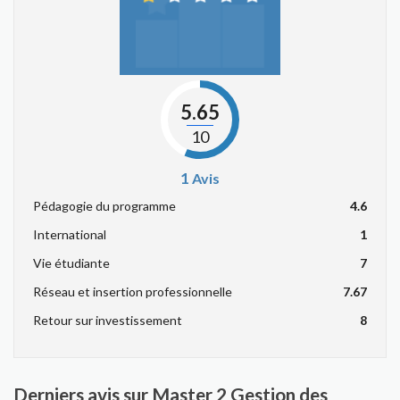
5.65
10
1
Avis
Pédagogie du programme
4.6
International
1
Vie étudiante
7
Réseau et insertion professionnelle
7.67
Retour sur investissement
8
Derniers avis sur Master 2 Gestion des