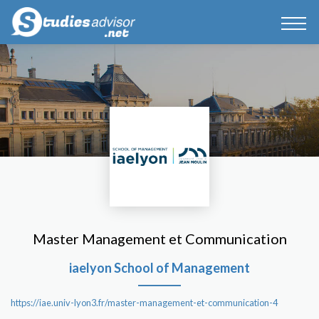
Master Management et Communication
iaelyon School of Management
https://iae.univ-lyon3.fr/master-management-et-communication-4