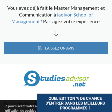
Vous avez déjà fait le Master Management et
Communication à
iaelyon School of
Management
? Partagez votre expérience.
LAISSEZ UN AVIS
Avis sur les Licences & Bachelors
En poursuivant votre navigation sur ce site, vous acceptez
l'utilisation de cookies pour le fonctionnement des boutons de
Classement des Écoles