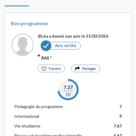
Bon programme
@Léa
a donné son avis le 31/03/2026
Avis vérifié
RAS
Favoris
Partager
7.27
10
Pédagogie du programme
7
International
9
Vie étudiante
7.67
Réseau et insertion professionnelle
5.67