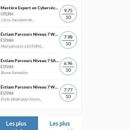
Mastère Expert en Cybersécurité
9.75
OTERIA
10
J'ai eu l'occasion de...
Éstiam Parcours Niveau 7 Web &...
7.98
ÉSTIAM
10
Mon parcours à ESTIAM...
Éstiam Parcours Niveau 7 SAP ERP...
6.96
ÉSTIAM
10
Bonne formation
Éstiam Parcours Niveau 7 Web &...
7.77
ÉSTIAM
10
École idéale pour future...
Les plus
Les plus