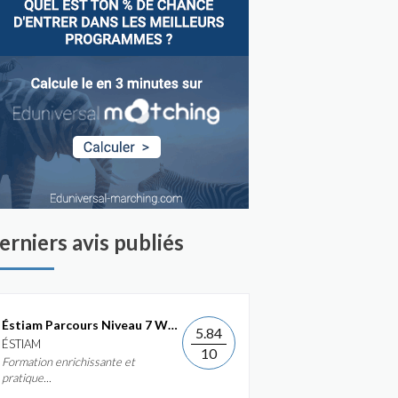
erniers avis publiés
Éstiam Parcours Niveau 7 Web &...
5.84
ÉSTIAM
10
Formation enrichissante et
pratique...