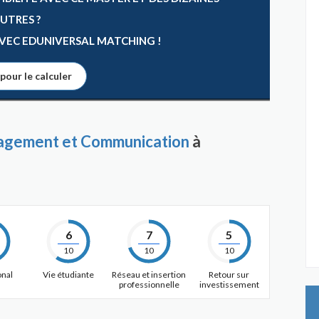
AUTRES ?
 AVEC EDUNIVERSAL MATCHING !
 pour le calculer
gement et Communication
à
6
7
5
10
10
10
onal
Vie étudiante
Réseau et insertion
Retour sur
professionnelle
investissement