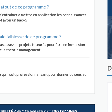
al atout de ce programme ?
entraîner à mettre en application les connaissances
M avoir un bac+5
ipale faiblesse de ce programme ?
as assez de projets tuteurés pour être en immersion
de la théorie management,
D
é qu’il soit professionnalisant pour donner du sens au
ILITÉ AVEC CE MASTER ET DES DIZAINES