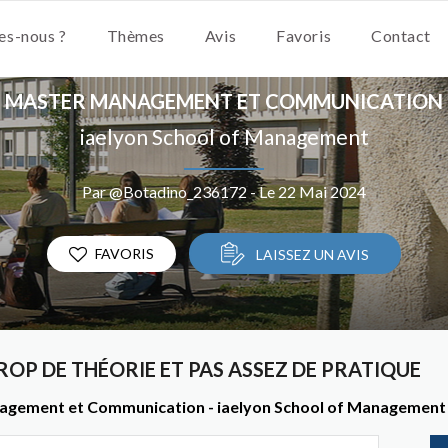
s-nous ?
Thèmes
Avis
Favoris
Contact
MASTER MANAGEMENT ET COMMUNICATION
iaelyon School of Management
Par @Botadino_236172 - Le 22 Mai 2024
FAVORIS
LAISSEZ UN AVIS
P DE THÉORIE ET PAS ASSEZ DE PRATIQUE
nagement et Communication - iaelyon School of Management