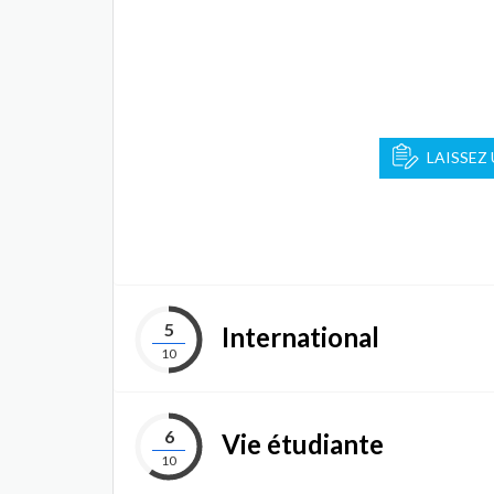
LAISSEZ
5
International
10
6
Vie étudiante
10