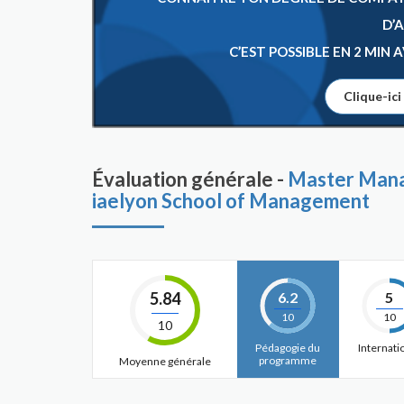
D’
C’EST POSSIBLE EN 2 MIN
Clique-ici
Évaluation générale -
Master Mana
iaelyon School of Management
5.84
6.2
5
10
10
10
Pédagogie du
Internati
programme
Moyenne générale