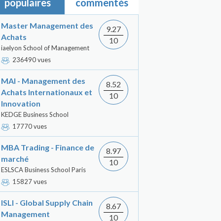
populaires
commentés
Master Management des
9.27
Achats
10
iaelyon School of Management
236490 vues
MAI - Management des
8.52
Achats Internationaux et
10
Innovation
KEDGE Business School
17770 vues
MBA Trading - Finance de
8.97
marché
10
ESLSCA Business School Paris
15827 vues
ISLI - Global Supply Chain
8.67
Management
10