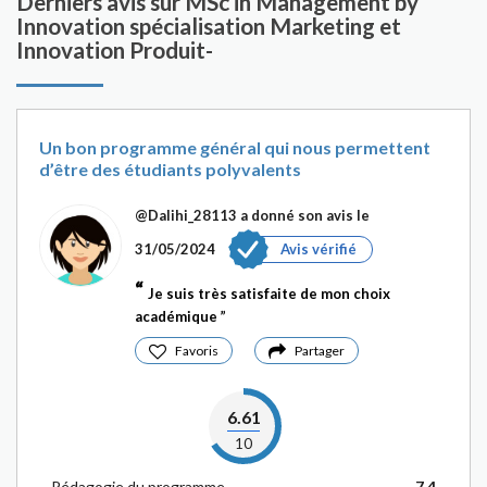
Derniers avis sur MSc in Management by
Innovation spécialisation Marketing et
Innovation Produit-
Un bon programme général qui nous permettent
d’être des étudiants polyvalents
@Dalihi_28113
a donné son avis le
31/05/2024
Avis vérifié
Je suis très satisfaite de mon choix
académique
Favoris
Partager
6.61
10
Pédagogie du programme
7.4