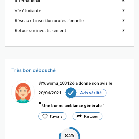
International
5
Vie étudiante
7
Réseau et insertion professionnelle
7
Retour sur investissement
7
Très bon débouché
@Yuwomu_183126
a donné son avis le
20/04/2021
Avis vérifié
Une bonne ambiance générale
Favoris
Partager
8.25