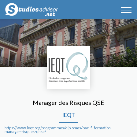
Manager des Risques QSE
IEQT
https://www.ieqt.org/programmes/diplomes/bac-5-formation-
manager-risques-qhse/