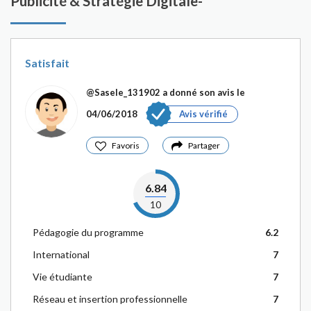
Publicité & Stratégie Digitale-
Satisfait
@Sasele_131902
a donné son avis le
04/06/2018
Avis vérifié
Favoris
Partager
6.84
10
Pédagogie du programme
6.2
International
7
Vie étudiante
7
Réseau et insertion professionnelle
7