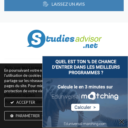
LAISSEZ UN AVIS
Avis sur les Licences & Bachelors
En poursuivant votre navigation sur ce site, vous acceptez
l'utilisation de cookies pour le fonctionnement des boutons de
Classement des Écoles
partage sur les réseaux sociaux et la mesure d'audience des
pages du site. Pour mieux comprendre notre politique de
protection de votre vie privée,
rendez-vous ici
.
Mentions légales
Conditions d’utilisation
Politique de confidentialité
Widget
Contact
ACCEPTER
Copyright © 2026 - Silkwires. Tous droits réservés
PARAMÉTRER