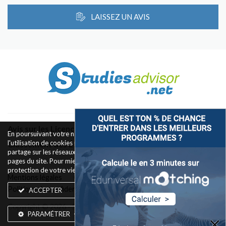
LAISSEZ UN AVIS
Avis sur les Licences & Bachelors
En poursuivant votre navigation sur ce site, vous acceptez
l'utilisation de cookies pour le fonctionnement des boutons de
Classement des Écoles
partage sur les réseaux sociaux et la mesure d'audience des
pages du site. Pour mieux comprendre notre politique de
protection de votre vie privée,
rendez-vous ici
.
Mentions légales
Conditions d’utilisation
Politique de confidentialité
Widget
Contact
ACCEPTER
Copyright © 2026 - Silkwires. Tous droits réservés
PARAMÉTRER