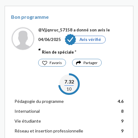
Bon programme
@Vjjqnruc_57158
a donné son avis le
04/06/2025
Avis vérifié
Rien de spéciale
Favoris
Partager
7.32
10
Pédagogie du programme
4.6
International
8
Vie étudiante
9
Réseau et insertion professionnelle
9