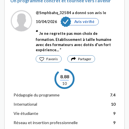
Un programme concret et tournée vers l'avenir
@Smphbahq_32584
a donné son avis le
10/04/2026
Avis vérifié
Je ne regrette pas mon choix de
formation. Etablissement à taille humaine
avec des formateurs avec dotés d'un fort
expérience...
Favoris
Partager
8.88
10
Pédagogie du programme
7.4
International
10
Vie étudiante
9
Réseau et insertion professionnelle
9