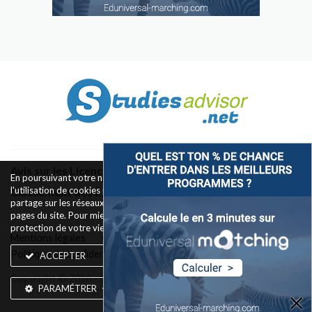
Avis sur les Licences & Bachelors
En poursuivant votre navigation sur ce site, vous acceptez
l'utilisation de cookies pour le fonctionnement des boutons de
Classement des Écoles
partage sur les réseaux sociaux et la mesure d'audience des
pages du site. Pour mieux comprendre notre politique de
protection de votre vie privée,
rendez-vous ici
.
Mentions légales
Conditions d’utilisation
Politique de confidentialité
Widget
Contact
ACCEPTER
Copyright © 2026 - Silkwires. Tous droits réservés
PARAMÉTRER