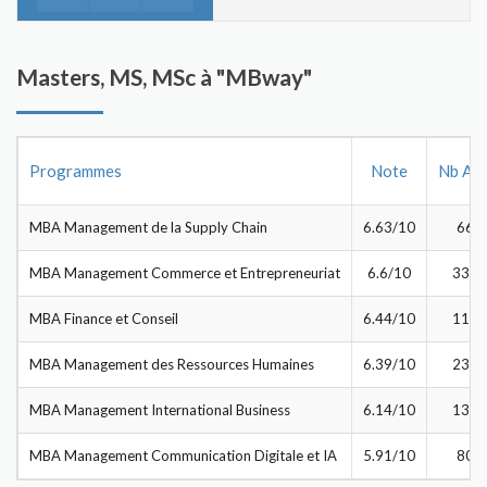
Masters, MS, MSc à "MBway"
Programmes
Note
Nb Avi
MBA Management de la Supply Chain
6.63/10
66
MBA Management Commerce et Entrepreneuriat
6.6/10
333
MBA Finance et Conseil
6.44/10
115
MBA Management des Ressources Humaines
6.39/10
237
MBA Management International Business
6.14/10
133
MBA Management Communication Digitale et IA
5.91/10
80