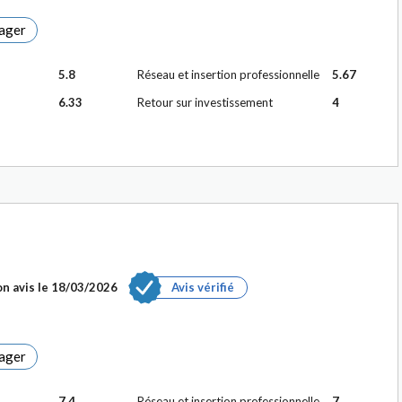
ager
5.8
Réseau et insertion professionnelle
5.67
6.33
Retour sur investissement
4
n avis le
18/03/2026
Avis vérifié
ager
7.4
Réseau et insertion professionnelle
7