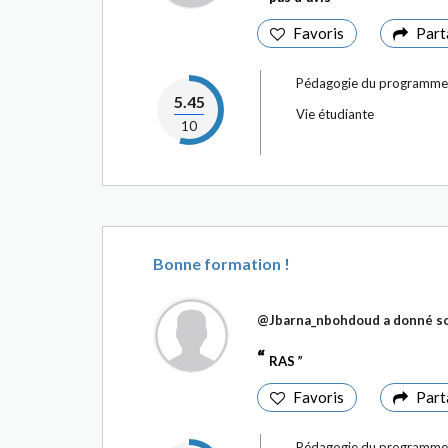
Favoris
Part
Pédagogie du programme
5.45
Vie étudiante
10
Bonne formation !
@Jbarna_nbohdoud
a donné so
RAS
Favoris
Part
Pédagogie du programme