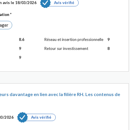
 avis le
18/03/2026
Avis vérifié
mation
ager
8.6
Réseau et insertion professionnelle
9
9
Retour sur investissement
8
9
urs davantage en lien avec la filière RH. Les contenus de
03/2026
Avis vérifié