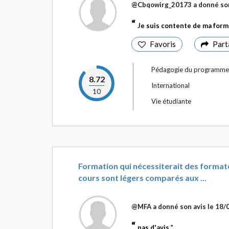
@Cbqowirg_20173
a donné son
Je suis contente de ma for
Favoris
Part
Pédagogie du programme
8.72
International
10
Vie étudiante
Formation qui nécessiterait des formate
cours sont légers comparés aux ...
@MFA
a donné son avis le
18/
pas d'avis