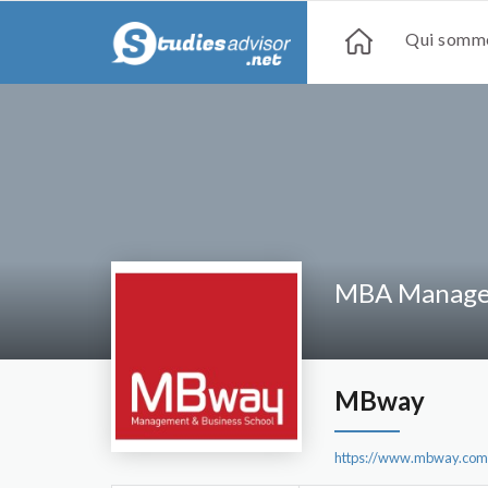
Qui somme
MBA Managem
MBway
https://www.mbway.com