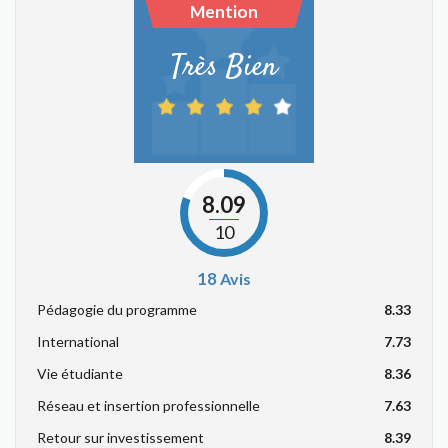
Mention
Très Bien
8.09
10
18
Avis
Pédagogie du programme
8.33
International
7.73
Vie étudiante
8.36
Réseau et insertion professionnelle
7.63
Retour sur investissement
8.39