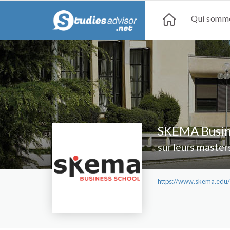
Qui somme
SKEMA Busine
sur leurs master
https://www.skema.edu/