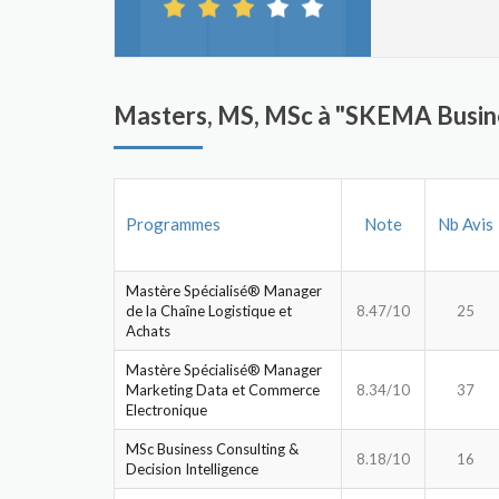
Masters, MS, MSc à "SKEMA Busin
Programmes
Note
Nb Avis
Mastère Spécialisé® Manager
de la Chaîne Logistique et
8.47/10
25
Achats
Mastère Spécialisé® Manager
Marketing Data et Commerce
8.34/10
37
Electronique
MSc Business Consulting &
8.18/10
16
Decision Intelligence