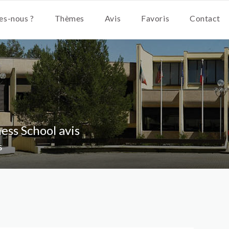
s-nous ?
Thèmes
Avis
Favoris
Contact
ss School avis
s