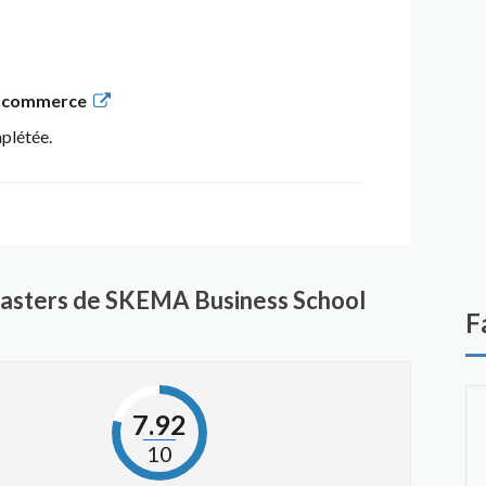
de commerce
mplétée.
masters de SKEMA Business School
F
7.92
10