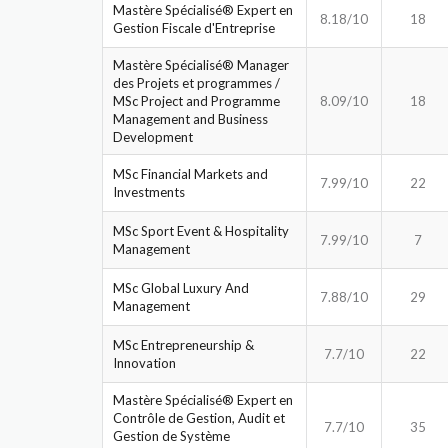
Mastère Spécialisé® Expert en
8.18/10
18
Gestion Fiscale d'Entreprise
Mastère Spécialisé® Manager
des Projets et programmes /
MSc Project and Programme
8.09/10
18
Management and Business
Development
MSc Financial Markets and
7.99/10
22
Investments
MSc Sport Event & Hospitality
7.99/10
7
Management
MSc Global Luxury And
7.88/10
29
Management
MSc Entrepreneurship &
7.7/10
22
Innovation
Mastère Spécialisé® Expert en
Contrôle de Gestion, Audit et
7.7/10
35
Gestion de Système