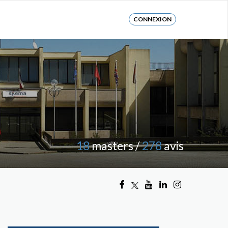
CONNEXION
18
masters /
278
avis