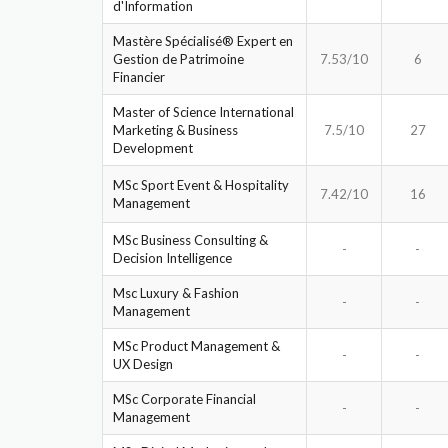
d'Information
Mastère Spécialisé® Expert en
Gestion de Patrimoine
7.53/10
6
Financier
Master of Science International
Marketing & Business
7.5/10
27
Development
MSc Sport Event & Hospitality
7.42/10
16
Management
MSc Business Consulting &
-
-
Decision Intelligence
Msc Luxury & Fashion
-
-
Management
MSc Product Management &
-
-
UX Design
MSc Corporate Financial
-
-
Management