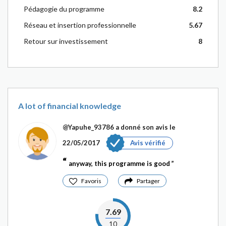
Pédagogie du programme
8.2
Réseau et insertion professionnelle
5.67
Retour sur investissement
8
A lot of financial knowledge
@Yapuhe_93786
a donné son avis le
22/05/2017
Avis vérifié
anyway, this programme is good
Favoris
Partager
7.69
10