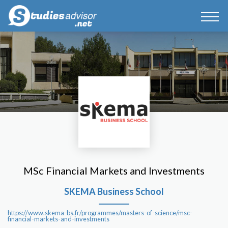
MSc Financial Markets and Investments
SKEMA Business School
https://www.skema-bs.fr/programmes/masters-of-science/msc-
financial-markets-and-investments