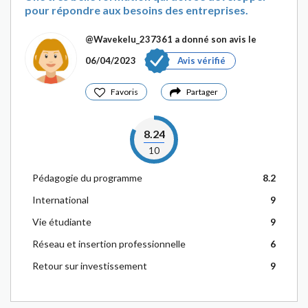
pour répondre aux besoins des entreprises.
@Wavekelu_237361
a donné son avis le
06/04/2023
Avis vérifié
Favoris
Partager
8.24
10
Pédagogie du programme
8.2
International
9
Vie étudiante
9
Réseau et insertion professionnelle
6
Retour sur investissement
9