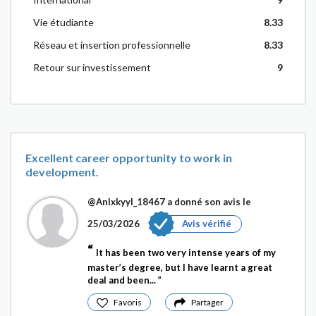
Vie étudiante
8.33
Réseau et insertion professionnelle
8.33
Retour sur investissement
9
Excellent career opportunity to work in
development.
@Anlxkyyl_18467
a donné son avis le
25/03/2026
Avis vérifié
It has been two very intense years of my
master’s degree, but I have learnt a great
deal and been...
Favoris
Partager