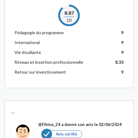
8.87
10
Pédagogie du programme
9
International
9
Vie étudiante
9
Réseau et insertion professionnelle
8.33
Retour sur investissement
9
...
@Fihine_24
a donné son avis le 02/06/2024
Avis vérifié