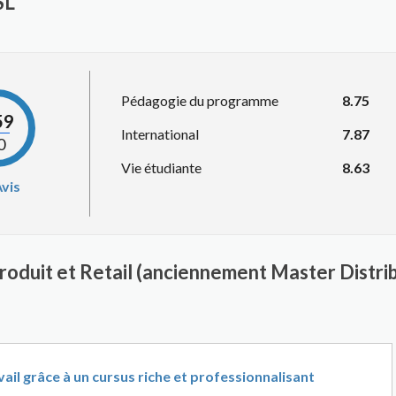
SL
Pédagogie du programme
8.75
59
International
7.87
0
Vie étudiante
8.63
vis
oduit et Retail (anciennement Master Distribu
ail grâce à un cursus riche et professionnalisant