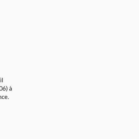
il
06) à
nce.