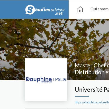
Qui somme
Master Chef d
Distribution e
Université P
https://dauphine.psl.eu/