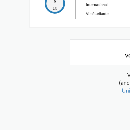
9
International
10
Vie étudiante
VO
V
(anc
Uni