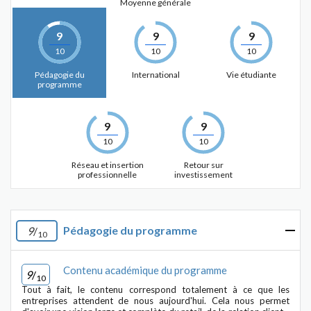
Moyenne générale
9
9
9
10
10
10
Pédagogie du
International
Vie étudiante
programme
9
9
10
10
Réseau et insertion
Retour sur
professionnelle
investissement
Pédagogie du programme
9
/
10
Contenu académique du programme
9
/
10
Tout à fait, le contenu correspond totalement à ce que les
entreprises attendent de nous aujourd'hui. Cela nous permet