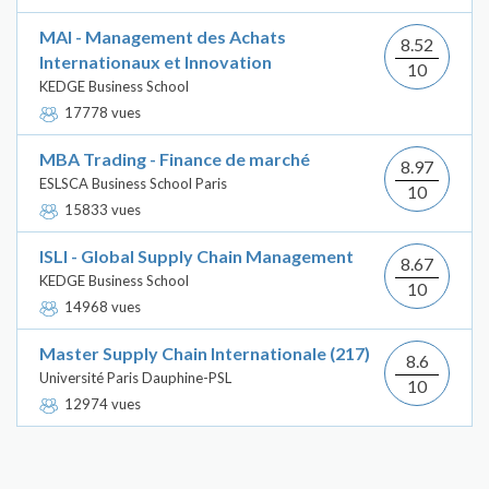
MAI - Management des Achats
8.52
Internationaux et Innovation
10
KEDGE Business School
17778 vues
MBA Trading - Finance de marché
8.97
ESLSCA Business School Paris
10
15833 vues
ISLI - Global Supply Chain Management
8.67
KEDGE Business School
10
14968 vues
Master Supply Chain Internationale (217)
8.6
Université Paris Dauphine-PSL
10
12974 vues