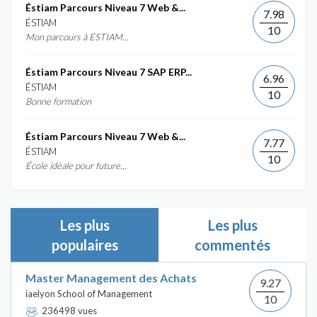
Éstiam Parcours Niveau 7 Web &...
7.98
ÉSTIAM
10
Mon parcours à ESTIAM...
Éstiam Parcours Niveau 7 SAP ERP...
6.96
ÉSTIAM
10
Bonne formation
Éstiam Parcours Niveau 7 Web &...
7.77
ÉSTIAM
10
École idéale pour future...
Les plus
Les plus
populaires
commentés
Master Management des Achats
9.27
iaelyon School of Management
10
236498 vues