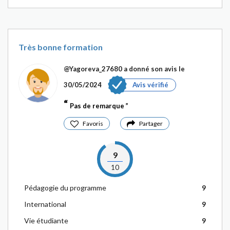
Très bonne formation
@Yagoreva_27680
a donné son avis le
30/05/2024
Avis vérifié
Pas de remarque
Favoris
Partager
9
10
Pédagogie du programme
9
International
9
Vie étudiante
9