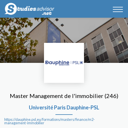
Master Management de l'immobilier (246)
Université Paris Dauphine-PSL
https://dauphine.psl.eu/formations/masters/finance/m2-
management-immobilier