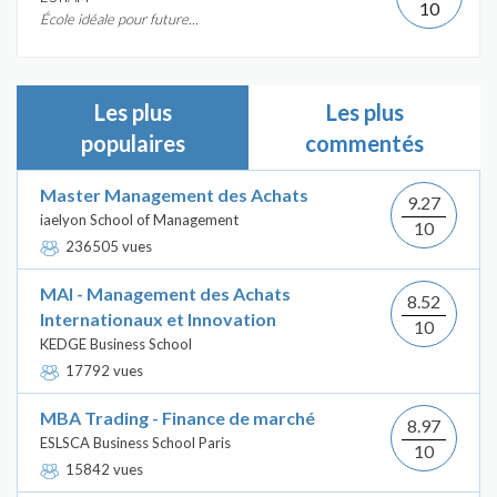
10
École idéale pour future...
Les plus
Les plus
populaires
commentés
Master Management des Achats
9.27
iaelyon School of Management
10
236505 vues
MAI - Management des Achats
8.52
Internationaux et Innovation
10
KEDGE Business School
17792 vues
MBA Trading - Finance de marché
8.97
ESLSCA Business School Paris
10
15842 vues