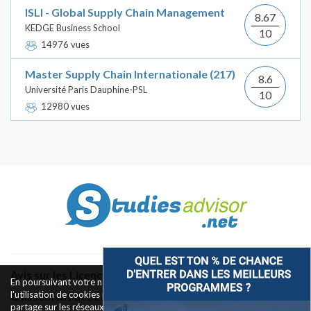
ISLI - Global Supply Chain Management
8.67
KEDGE Business School
10
14976 vues
Master Supply Chain Internationale (217)
8.6
Université Paris Dauphine-PSL
10
12980 vues
Avis sur les Licences & Bachelors
En poursuivant votre navigation sur ce site, vous acceptez
l'utilisation de cookies pour le fonctionnement des boutons de
Classement des Écoles
partage sur les réseaux sociaux et la mesure d'audience des