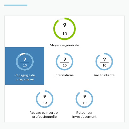
9
10
Moyenne générale
9
9
9
10
10
10
Pédagogie du
International
Vie étudiante
programme
9
9
10
10
Réseau et insertion
Retour sur
professionnelle
investissement