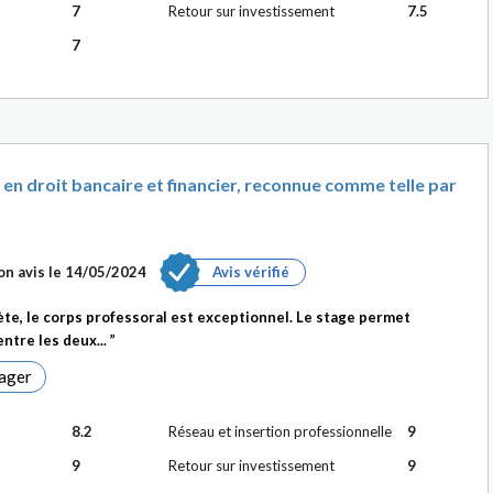
7
Retour sur investissement
7.5
7
n en droit bancaire et financier, reconnue comme telle par
n avis le
14/05/2024
Avis vérifié
ète, le corps professoral est exceptionnel. Le stage permet
entre les deux...
ager
8.2
Réseau et insertion professionnelle
9
9
Retour sur investissement
9