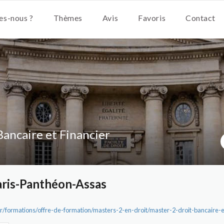
s-nous ?
Thèmes
Avis
Favoris
Contact
Bancaire et Financier
aris-Panthéon-Assas
fr/formations/offre-de-formation/masters-2-en-droit/master-2-droit-bancaire-e