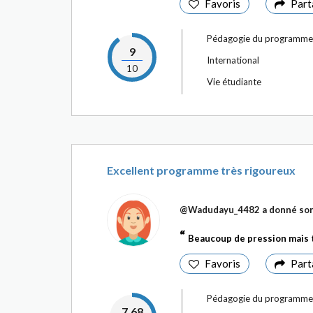
Favoris
Part
Pédagogie du programme
9
International
10
Vie étudiante
Excellent programme très rigoureux
@Wadudayu_4482
a donné son
Beaucoup de pression mais 
Favoris
Part
Pédagogie du programme
7.68