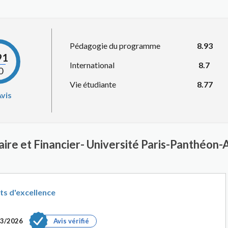
Pédagogie du programme
8.93
91
International
8.7
0
Vie étudiante
8.77
vis
caire et Financier- Université Paris-Panthéon-
ts d'excellence
03/2026
Avis vérifié