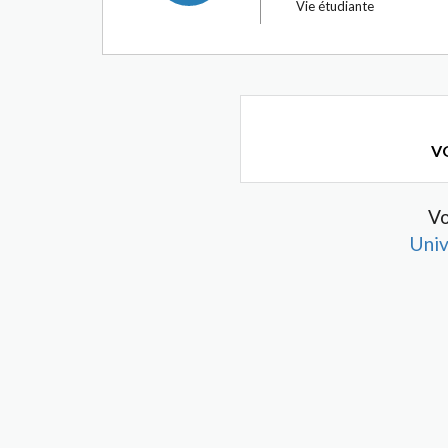
Vie étudiante
VO
Vo
Univ