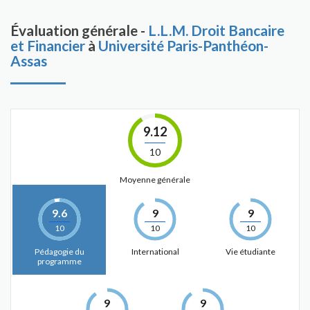
Évaluation générale -
L.L.M. Droit Bancaire
et Financier
à
Université Paris-Panthéon-
Assas
9.12
10
Moyenne générale
9.6
9
9
10
10
10
Pédagogie du
International
Vie étudiante
programme
9
9