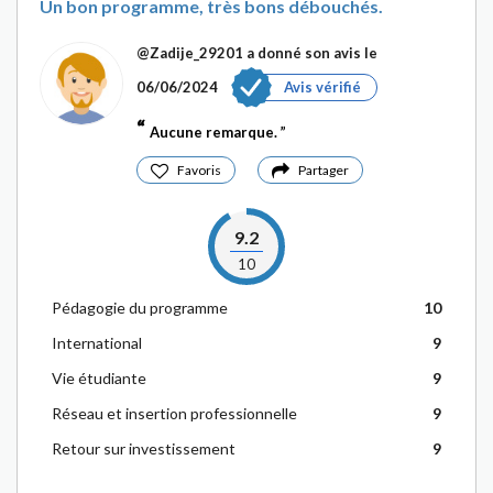
Un bon programme, très bons débouchés.
@Zadije_29201
a donné son avis le
06/06/2024
Avis vérifié
Aucune remarque.
Favoris
Partager
9.2
10
Pédagogie du programme
10
International
9
Vie étudiante
9
Réseau et insertion professionnelle
9
Retour sur investissement
9