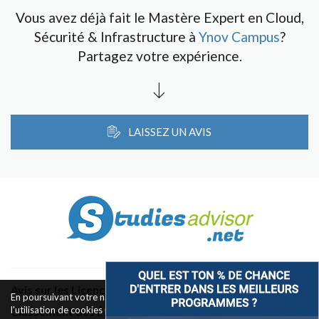
Vous avez déjà fait le Mastère Expert en Cloud,
Sécurité & Infrastructure à
Ynov Campus
?
Partagez votre expérience.
LAISSEZ UN AVIS
Avis sur les Licences & Bachelors
En poursuivant votre navigation sur ce site, vous acceptez
l'utilisation de cookies pour le fonctionnement des boutons de
Classement des Écoles