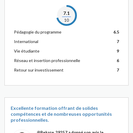
7.1
10
Pédagogie du programme
6.5
International
7
Vie étudiante
9
Réseau et insertion professionnelle
6
Retour sur investissement
7
Excellente formation offrant de solides
compétences et de nombreuses opportunités
professionnelles.
@Bekaze_29257
a donné son avis le