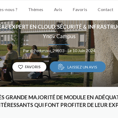
s-nous ?
Thèmes
Avis
Favoris
Contact
RE EXPERT EN CLOUD, SÉCURITÉ & INFRASTR
Ynov Campus
Par @Peduruxu_29803 - Le 10 Juin 2024
FAVORIS
LAISSEZ UN AVIS
ÈS GRANDE MAJORITÉ DE MODULE EN ADÉQUAT
ÉRESSANTS QUI FONT PROFITER DE LEUR EXP