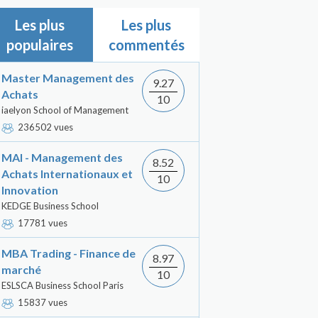
Les plus
Les plus
populaires
commentés
Master Management des
9.27
Achats
10
iaelyon School of Management
236502 vues
MAI - Management des
8.52
Achats Internationaux et
10
Innovation
KEDGE Business School
17781 vues
MBA Trading - Finance de
8.97
marché
10
ESLSCA Business School Paris
15837 vues