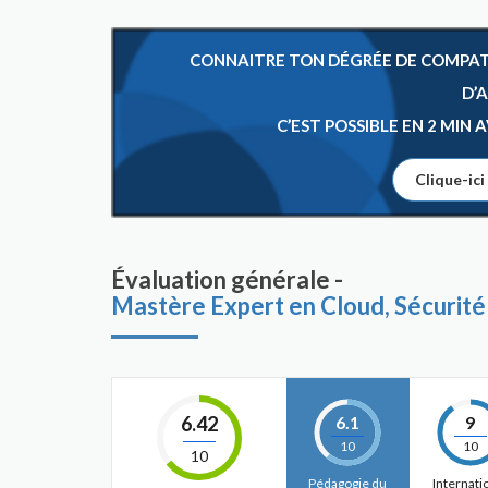
CONNAITRE TON DÉGRÉE DE COMPATIB
D’
C’EST POSSIBLE EN 2 MIN
Clique-ici
Évaluation générale -
Mastère Expert en Cloud, Sécurité
6.42
6.1
9
10
10
10
Pédagogie du
Internati