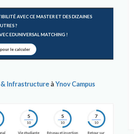
ILITÉ AVEC CE MASTER ET DES DIZAINES
AUTRES ?
 AVEC EDUNIVERSAL MATCHING !
 pour le calculer
 & Infrastructure
à
Ynov Campus
5
5
7
10
10
10
onal
Vie étudiante
Réseau et insertion
Retour sur