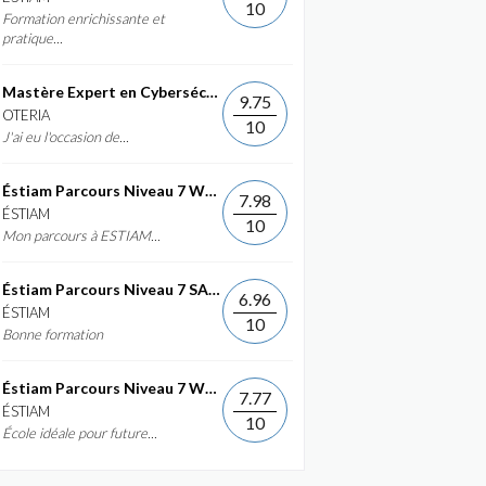
10
Formation enrichissante et
pratique...
Mastère Expert en Cybersécurité
9.75
OTERIA
10
J'ai eu l'occasion de...
Éstiam Parcours Niveau 7 Web &...
7.98
ÉSTIAM
10
Mon parcours à ESTIAM...
Éstiam Parcours Niveau 7 SAP ERP...
6.96
ÉSTIAM
10
Bonne formation
Éstiam Parcours Niveau 7 Web &...
7.77
ÉSTIAM
10
École idéale pour future...