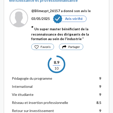
enrichissante et professionnalisante
@Blimeypt_26157
a donné son avis le
03/05/2025
Avis vérifié
Un super master bénéficiant de la
reconnaissance des dirigeants de la
formation au sein de l'industrie
Favoris
Partager
8.9
10
Pédagogie du programme
9
International
9
Vie étudiante
9
Réseau et insertion professionnelle
8.5
Retour sur investissement
9