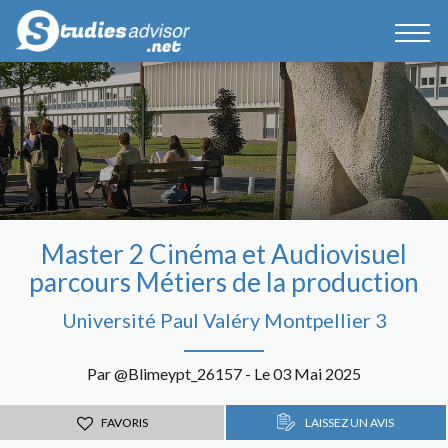
Master 2 Cinéma et Audiovisuel
parcours Métiers de la production
Université Paul Valéry Montpellier 3
Par @Blimeypt_26157 - Le 03 Mai 2025
FAVORIS
LAISSEZ UN AVIS