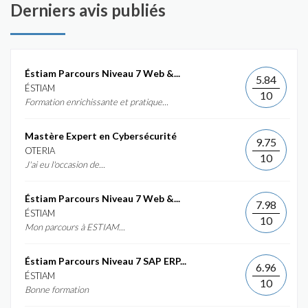
Derniers avis publiés
Éstiam Parcours Niveau 7 Web &...
5.84
ÉSTIAM
10
Formation enrichissante et pratique...
Mastère Expert en Cybersécurité
9.75
OTERIA
10
J'ai eu l'occasion de...
Éstiam Parcours Niveau 7 Web &...
7.98
ÉSTIAM
10
Mon parcours à ESTIAM...
Éstiam Parcours Niveau 7 SAP ERP...
6.96
ÉSTIAM
10
Bonne formation