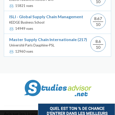
10
15821 vues
ISLI - Global Supply Chain Management
8.67
KEDGE Business School
10
14949 vues
Master Supply Chain Internationale (217)
8.6
Université Paris Dauphine-PSL
10
12960 vues
Avis sur les Licences & Bachelors