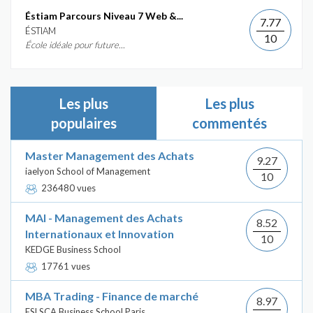
Éstiam Parcours Niveau 7 Web &...
7.77
ÉSTIAM
10
École idéale pour future...
Les plus
Les plus
populaires
commentés
Master Management des Achats
9.27
iaelyon School of Management
10
236480 vues
MAI - Management des Achats
8.52
Internationaux et Innovation
10
KEDGE Business School
17761 vues
MBA Trading - Finance de marché
8.97
ESLSCA Business School Paris