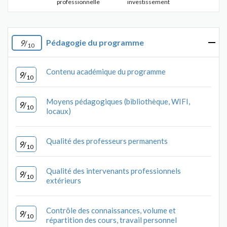
professionnelle
investissement
Pédagogie du programme
9
/
10
Contenu académique du programme
9
/
10
Moyens pédagogiques (bibliothèque, WIFI,
9
/
10
locaux)
Qualité des professeurs permanents
9
/
10
Qualité des intervenants professionnels
9
/
10
extérieurs
Contrôle des connaissances, volume et
9
/
10
répartition des cours, travail personnel