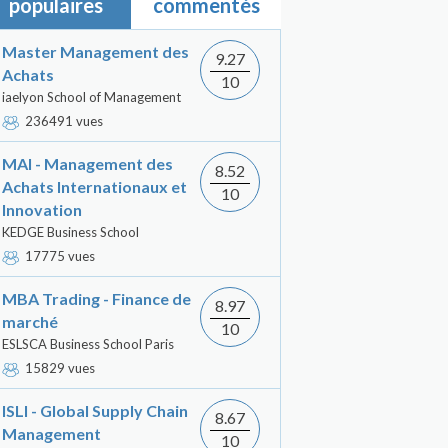
populaires
commentés
Master Management des
9.27
Achats
10
iaelyon School of Management
236491 vues
MAI - Management des
8.52
Achats Internationaux et
10
Innovation
KEDGE Business School
17775 vues
MBA Trading - Finance de
8.97
marché
10
ESLSCA Business School Paris
15829 vues
ISLI - Global Supply Chain
8.67
Management
10