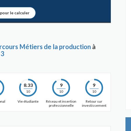
 pour le calculer
rcours Métiers de la production
à
 3
8.33
9
9
10
10
10
onal
Vie étudiante
Réseau et insertion
Retour sur
professionnelle
investissement