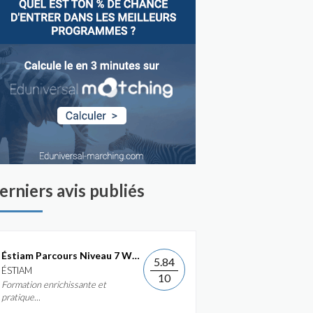
erniers avis publiés
Éstiam Parcours Niveau 7 Web &...
5.84
ÉSTIAM
10
Formation enrichissante et
pratique...