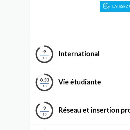
LAISSEZ
9
International
10
8.33
Vie étudiante
10
9
Réseau et insertion pr
10