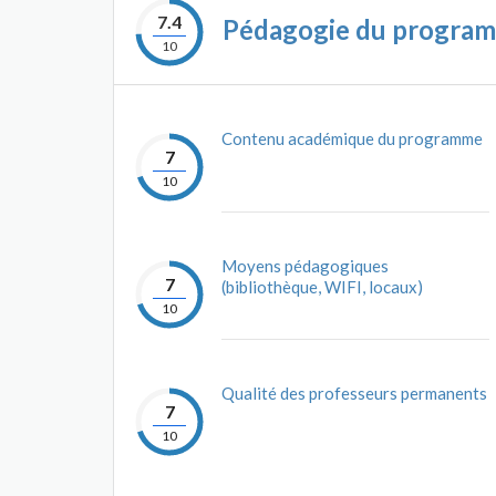
7.4
Pédagogie du progra
10
Contenu académique du programme
7
10
Moyens pédagogiques
7
(bibliothèque, WIFI, locaux)
10
Qualité des professeurs permanents
7
10