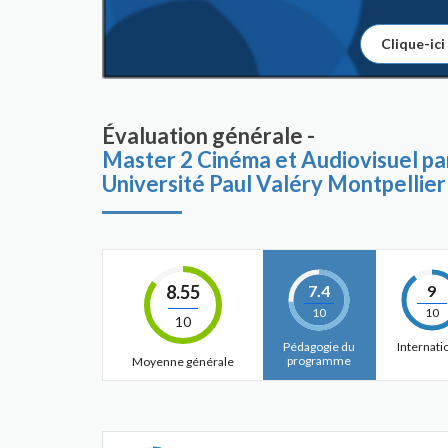
Clique-ici
Évaluation générale -
Master 2 Cinéma et Audiovisuel pa
Université Paul Valéry Montpellier
8.55
7.4
9
10
10
10
Pédagogie du
Internati
programme
Moyenne générale