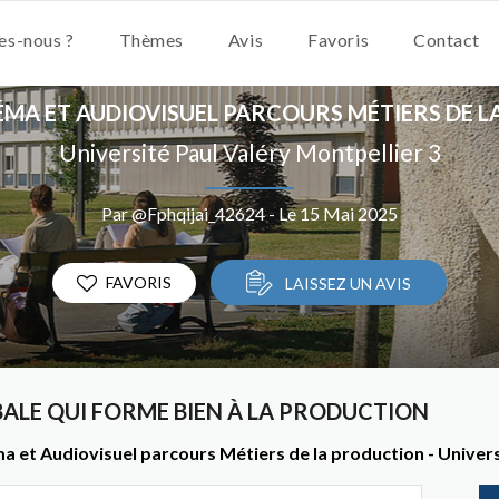
s-nous ?
Thèmes
Avis
Favoris
Contact
ÉMA ET AUDIOVISUEL PARCOURS MÉTIERS DE 
Université Paul Valéry Montpellier 3
Par @Fphqijai_42624 - Le 15 Mai 2025
FAVORIS
LAISSEZ UN AVIS
LE QUI FORME BIEN À LA PRODUCTION
a et Audiovisuel parcours Métiers de la production - Univers