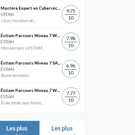
Mastère Expert en Cybersécurité
9.75
OTERIA
10
J'ai eu l'occasion de...
Éstiam Parcours Niveau 7 Web &...
7.98
ÉSTIAM
10
Mon parcours à ESTIAM...
Éstiam Parcours Niveau 7 SAP ERP...
6.96
ÉSTIAM
10
Bonne formation
Éstiam Parcours Niveau 7 Web &...
7.77
ÉSTIAM
10
École idéale pour future...
Les plus
Les plus