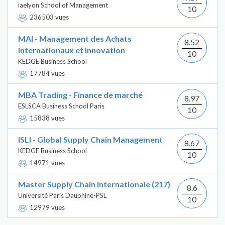
iaelyon School of Management
10
236503 vues
MAI - Management des Achats
8.52
Internationaux et Innovation
10
KEDGE Business School
17784 vues
MBA Trading - Finance de marché
8.97
ESLSCA Business School Paris
10
15838 vues
ISLI - Global Supply Chain Management
8.67
KEDGE Business School
10
14971 vues
Master Supply Chain Internationale (217)
8.6
Université Paris Dauphine-PSL
10
12979 vues