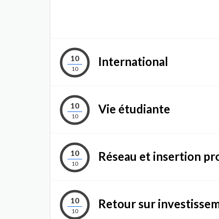
10
International
10
10
Vie étudiante
10
10
Réseau et insertion pr
10
10
Retour sur investisse
10