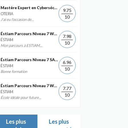
Mastère Expert en Cybersécurité
9.75
OTERIA
10
J'ai eu l'occasion de...
Éstiam Parcours Niveau 7 Web &...
7.98
ÉSTIAM
10
Mon parcours à ESTIAM...
Éstiam Parcours Niveau 7 SAP ERP...
6.96
ÉSTIAM
10
Bonne formation
Éstiam Parcours Niveau 7 Web &...
7.77
ÉSTIAM
10
École idéale pour future...
Les plus
Les plus