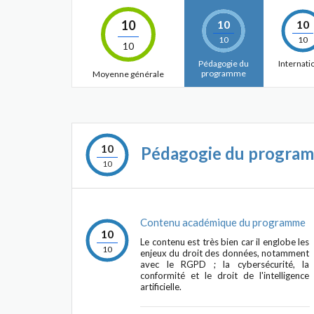
10
10
10
10
10
10
Pédagogie du
Internati
programme
Moyenne générale
10
Pédagogie du progra
10
Contenu académique du programme
10
Le contenu est très bien car il englobe les
10
enjeux du droit des données, notamment
avec le RGPD ; la cybersécurité, la
conformité et le droit de l'intelligence
artificielle.