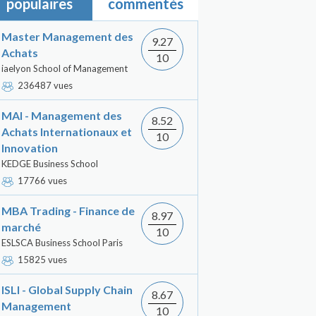
populaires
commentés
Master Management des
9.27
Achats
10
iaelyon School of Management
236487 vues
MAI - Management des
8.52
Achats Internationaux et
10
Innovation
KEDGE Business School
17766 vues
MBA Trading - Finance de
8.97
marché
10
ESLSCA Business School Paris
15825 vues
ISLI - Global Supply Chain
8.67
Management
10