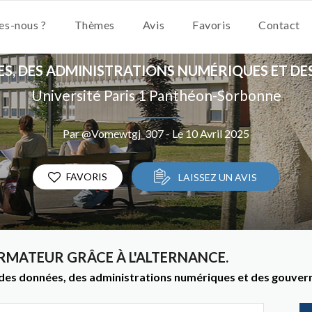
s-nous ?
Thèmes
Avis
Favoris
Contact
ES, DES ADMINISTRATIONS NUMÉRIQUES ET 
Université Paris 1 Panthéon-Sorbonne
Par @Vomewtgj_307 - Le 10 Avril 2025
FAVORIS
LAISSEZ UN AVIS
RMATEUR GRÂCE À L'ALTERNANCE.
des données, des administrations numériques et des gouvern