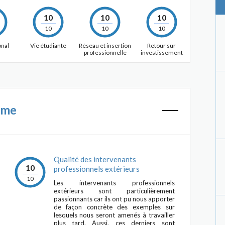
10
10
10
10
10
10
onal
Vie étudiante
Réseau et insertion
Retour sur
professionnelle
investissement
mme
Qualité des intervenants
10
professionnels extérieurs
10
Les intervenants professionnels
extérieurs sont particulièrement
passionnants car ils ont pu nous apporter
de façon concrète des exemples sur
lesquels nous seront amenés à travailler
plus tard. Aussi, ces derniers sont