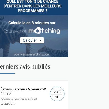
erniers avis publiés
Éstiam Parcours Niveau 7 Web &...
5.84
ÉSTIAM
10
Formation enrichissante et
pratique...