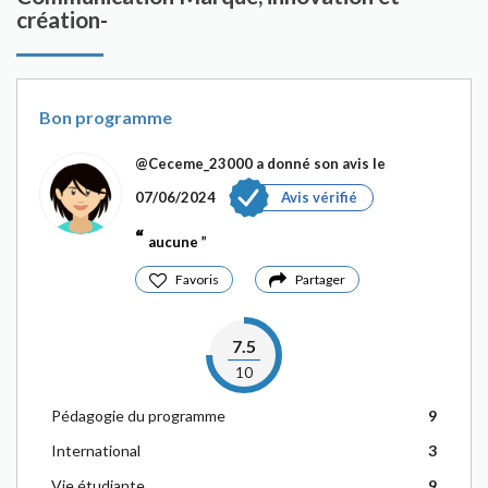
création-
Bon programme
@Ceceme_23000
a donné son avis le
07/06/2024
Avis vérifié
aucune
Favoris
Partager
7.5
10
Pédagogie du programme
9
International
3
Vie étudiante
9