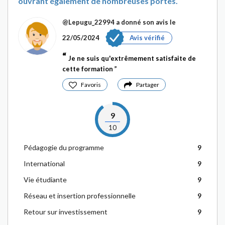
ouvrant également de nombreuses portes.
@Lepugu_22994
a donné son avis le
22/05/2024
Avis vérifié
Je ne suis qu'extrêmement satisfaite de
cette formation
Favoris
Partager
9
10
Pédagogie du programme
9
International
9
Vie étudiante
9
Réseau et insertion professionnelle
9
Retour sur investissement
9