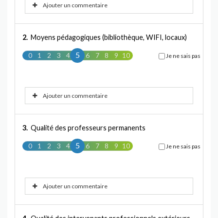
Ajouter un commentaire
2.
Moyens pédagogiques (bibliothèque, WIFI, locaux)
5
0
1
2
3
4
5
6
7
8
9
10
Je ne sais pas
Ajouter un commentaire
3.
Qualité des professeurs permanents
5
0
1
2
3
4
5
6
7
8
9
10
Je ne sais pas
Ajouter un commentaire