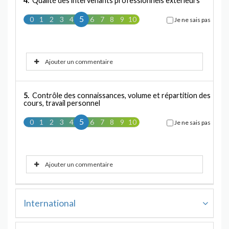
4.
Qualité des intervenants professionnels extérieurs
5
0
1
2
3
4
5
6
7
8
9
10
Je ne sais pas
Ajouter un commentaire
5.
Contrôle des connaissances, volume et répartition des
cours, travail personnel
5
0
1
2
3
4
5
6
7
8
9
10
Je ne sais pas
Ajouter un commentaire
International