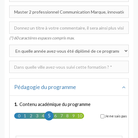
(*) 60 caractères espaces compris max.
Pédagogie du programme
1.
Contenu académique du programme
5
0
1
2
3
4
5
6
7
8
9
10
Je ne sais pas