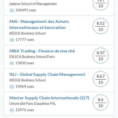
iaelyon School of Management
10
236495 vues
MAI - Management des Achats
8.52
Internationaux et Innovation
10
KEDGE Business School
17777 vues
MBA Trading - Finance de marché
8.97
ESLSCA Business School Paris
10
15830 vues
ISLI - Global Supply Chain Management
8.67
KEDGE Business School
10
14964 vues
Master Supply Chain Internationale (217)
8.6
Université Paris Dauphine-PSL
10
12972 vues