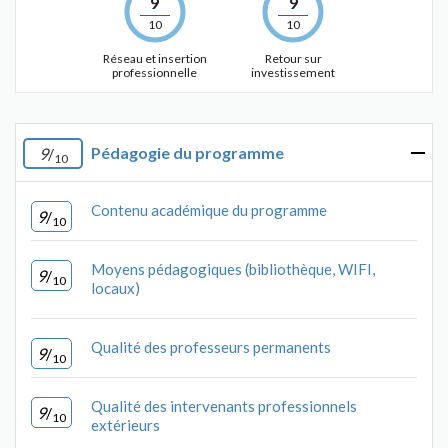
9
9
10
10
Réseau et insertion
Retour sur
professionnelle
investissement
Pédagogie du programme
9
/
10
Contenu académique du programme
9
/
10
Moyens pédagogiques (bibliothèque, WIFI,
9
/
10
locaux)
Qualité des professeurs permanents
9
/
10
Qualité des intervenants professionnels
9
/
10
extérieurs