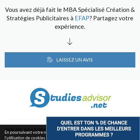
Vous avez déjà fait le MBA Spécialisé Création &
Stratégies Publicitaires à
EFAP
? Partagez votre
expérience.
LAISSEZ UN AVIS
Avis sur les Licences & Bachelors
En poursuivant votre navigation sur ce site, vous acceptez
l'utilisation de cookies pour le fonctionnement des boutons de
Classement des Écoles